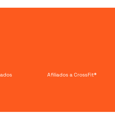
cados
Afiliados a CrossFit®