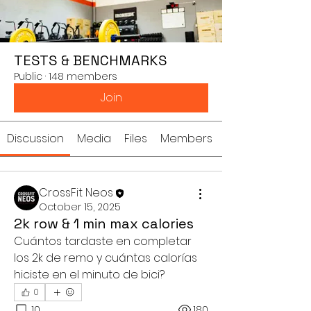
TESTS & BENCHMARKS
Public
·
148 members
Join
Discussion
Media
Files
Members
CrossFit Neos
October 15, 2025
2k row & 1 min max calories
Cuántos tardaste en completar 
los 2k de remo y cuántas calorías 
hiciste en el minuto de bici?
0
10
180